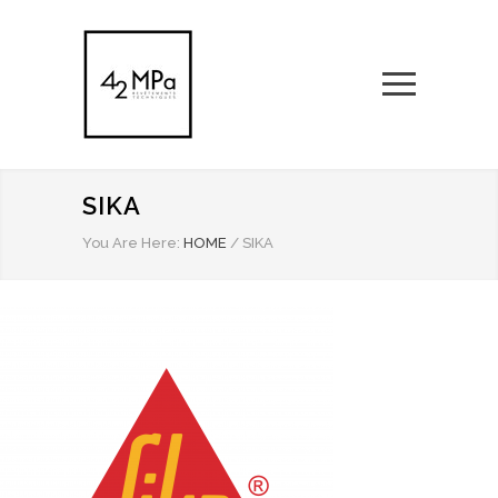
SIKA
You Are Here:
HOME
/
SIKA