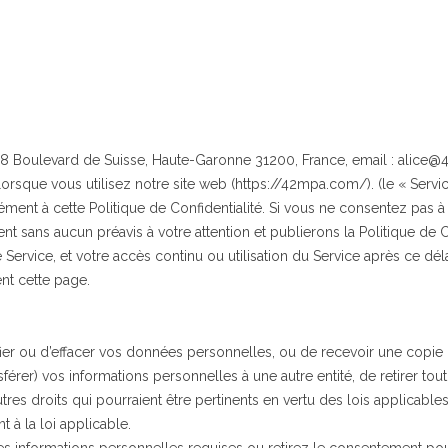
 158 Boulevard de Suisse, Haute-Garonne 31200, France, email : alice
 lorsque vous utilisez notre site web (https://42mpa.com/). (le « Servic
mément à cette Politique de Confidentialité. Si vous ne consentez pas à 
sans aucun préavis à votre attention et publierons la Politique de Conf
 Service, et votre accès continu ou utilisation du Service après ce déla
t cette page.
ctifier ou d’effacer vos données personnelles, ou de recevoir une co
férer) vos informations personnelles à une autre entité, de retirer t
utres droits qui pourraient être pertinents en vertu des lois applicabl
 la loi applicable.