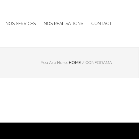
NOS SERVICES
NOS RÉALISATIONS
CONTACT
You Are Here:
HOME
/
CONFORAMA