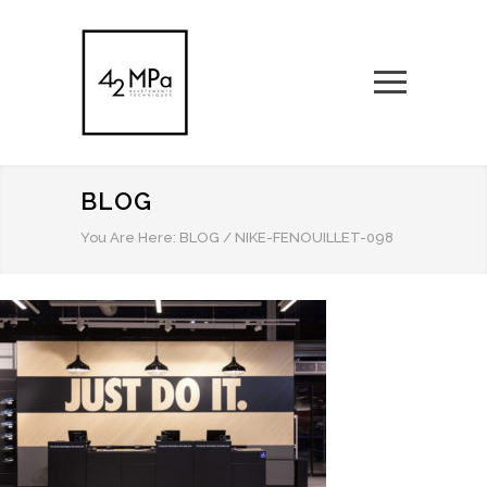
BLOG
You Are Here:
BLOG
/
NIKE-FENOUILLET-098