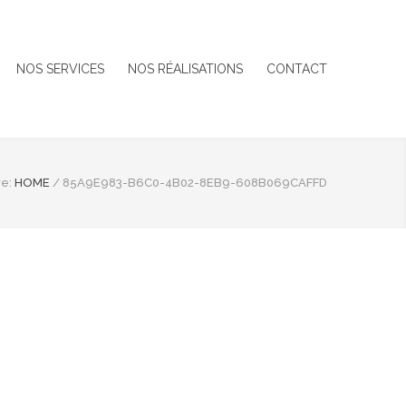
NOS SERVICES
NOS RÉALISATIONS
CONTACT
e:
HOME
/
85A9E983-B6C0-4B02-8EB9-608B069CAFFD